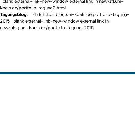
_blank external-link-new-window external link in new>zfl.uni-
koeln.de/portfolio-tagung2.html
Tagungsblog:
<link https: blog.uni-koeln.de portfolio-tagung-
2015 _blank external-link-new-window external link in
new>
blog.uni-koeln.de/portfolio-tagung-2015
Erstellt am: 27. Mai 2015 zuletzt geändert am: 19. November
Nach
2025
Zur Startseite
Informationen für
Studieninteressierte
Studierende