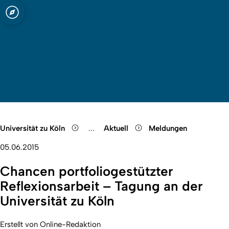
ln
Quicklink-Menü öffnen
Suche öffnen
Sprachauswahl öffnen
Menü schließen
Menü öffnen
Universität zu Köln
...
Aktuell
Meldungen
Show remaining breadcrumb items
05.06.2015
Chancen portfoliogestützter
Reflexionsarbeit – Tagung an der
Universität zu Köln
Erstellt von
Online-Redaktion