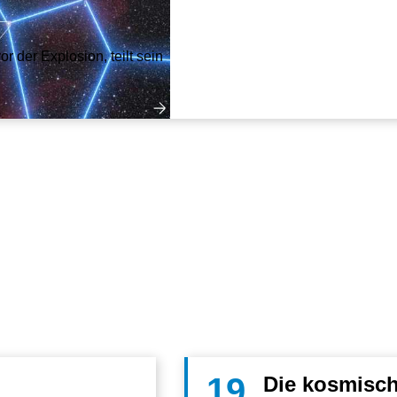
 der Explosion, teilt sein
19
Die kosmisch