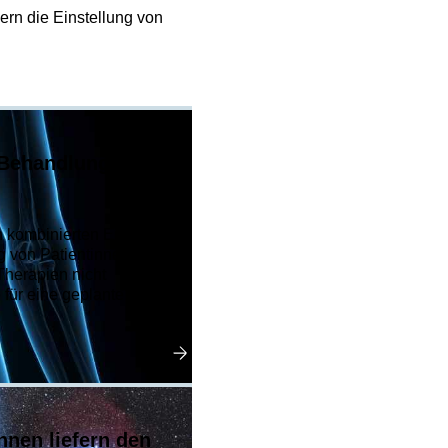
ern die Einstellung von
r Behandlung von
 kombinierten Einsatz von
 von Patientinnen mit
herapien nicht
für eine geplante klinische
nnen liefern den