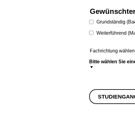
Gewünschter
Grundständig (Bac
Weiterführend (Ma
Fachrichtung wählen
Bitte wählen Sie ei
F
a
c
h
r
STUDIENGAN
i
c
h
t