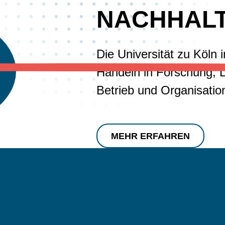
u
NACHHALT
n
g
w
Die Universität zu Köln 
ä
Handeln in Forschung, L
h
l
Betrieb und Organisatio
e
n
MEHR ERFAHREN