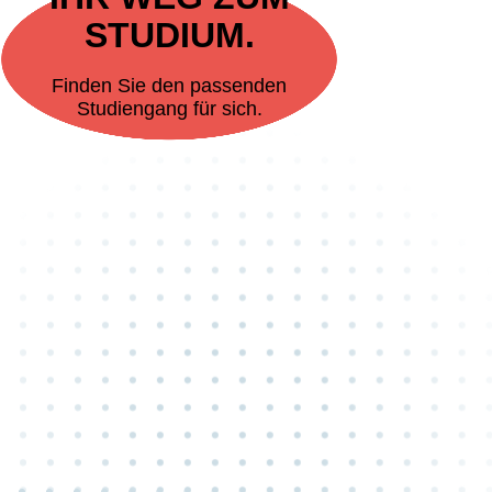
STUDIUM.
Finden Sie den passenden
Studiengang für sich.