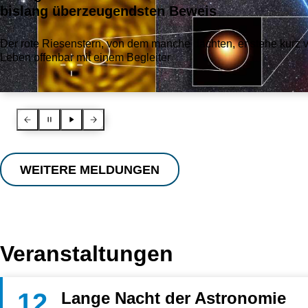
bislang überzeugendsten Beweis
Der rote Riesenstern, von dem manche dachten, er stehe kurz vor
Leben offenbar mit einem Begleiter
Vorherige News
Pause
Abspielen
Nächste News
WEITERE MELDUNGEN
Veranstaltungen
12
Lange Nacht der Astronomie