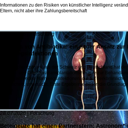
Informationen zu den Risiken von künstlicher Intelligenz veränd
Eltern, nicht aber ihre Zahlungsbereitschaft
30.07.2026 | Forschung
Jenseits von Antibiotika: ein neuer Ansatz zu
Harnwegsinfektionen
Ein Forschungsteam aus der Schweiz und Deutschland hat den
Phagen- und Darmfloratransplantationstherapie zur Behandlung
wiederkehrenden Harnwegsinfektionen, die auf herkömmliche T
ansprechen, untersucht. Erste Ergebnisse bilden die Grundlage 
Studie.
28.07.2026 | Forschung
Beteigeuze hat einen Partnerstern: Astronom*i