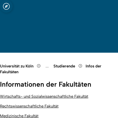
ln
Quicklink-Menü öffnen
Suche öffnen
Sprachauswahl öffnen
Menü schließen
Menü öffnen
Universität zu Köln
...
Studierende
Infos der
Show remaining breadcrumb items
Fakultäten
Informationen der Fakultäten
Wirtschafts- und Sozialwissenschaftliche Fakultät
Rechtswissenschaftliche Fakultät
Medizinische Fakultät