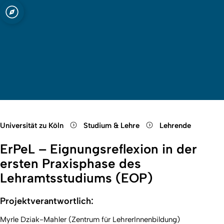
ln
Quicklink-Menü öffnen
Suche öffnen
Sprachauswahl öffnen
Menü schließen
Menü öffnen
Universität zu Köln
Studium & Lehre
Lehrende
ErPeL – Eignungsreflexion in der
ersten Praxisphase des
Lehramtsstudiums (EOP)
Projektverantwortlich:
Myrle Dziak-Mahler (Zentrum für LehrerInnenbildung)