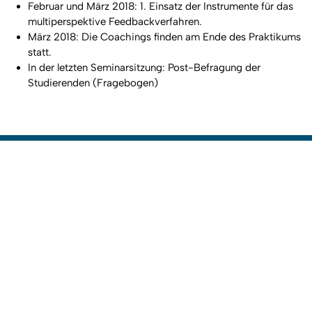
Februar und März 2018: 1. Einsatz der Instrumente für das
multiperspektive Feedbackverfahren.
März 2018: Die Coachings finden am Ende des Praktikums
statt.
In der letzten Seminarsitzung: Post-Befragung der
Studierenden (Fragebogen)
Nach
Erstellt am: 22. Januar 2018 zuletzt geändert am: 6. Februar 2023
Zur Startseite
Informationen für
Studieninteressierte
Studierende
Promovierende
Forschende