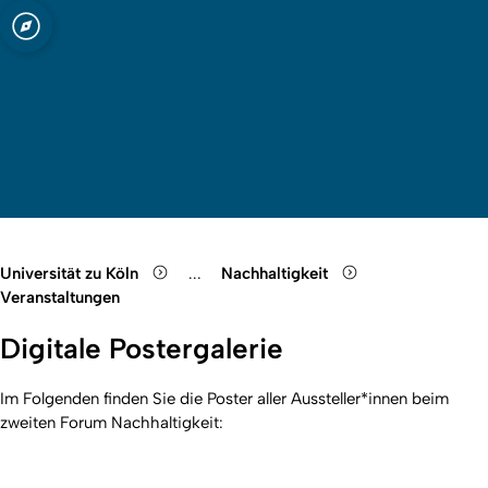
ln
Quicklink-Menü öffnen
Suche öffnen
Sprachauswahl öffnen
Menü schließen
Menü öffnen
Universität zu Köln
...
Nachhaltigkeit
Show remaining breadcrumb items
Veranstaltungen
Digitale Postergalerie
Im Folgenden finden Sie die Poster aller Aussteller*innen beim
zweiten Forum Nachhaltigkeit: