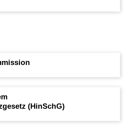
mmission
em
zgesetz (HinSchG)