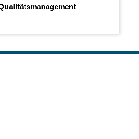
Qualitätsmanagement
ben
nellzugriff
waltung
dierendensekretariat
sa
PS 2.0
AS