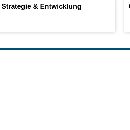
Strategie & Entwicklung
Nach o
akultäten & Einrichtungen
Sch
rtschafts- und Sozialwissenschaftliche Fakultät
Ver
echtswissenschaftliche Fakultät
Stu
edizinische Fakultät
Men
hilosophische Fakultät
KLI
athematisch-Naturwissenschaftliche Fakultät
ILI