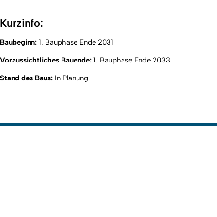
Kurzinfo:
Baubeginn:
1. Bauphase Ende 2031
Voraussichtliches Bauende:
1. Bauphase Ende 2033
Stand des Baus:
In Planung
Nach o
Erstellt am: 29. Juli 2024 zuletzt geändert am: 19. März 2025
Zur Startseite
Informationen für
Studieninteressierte
Studierende