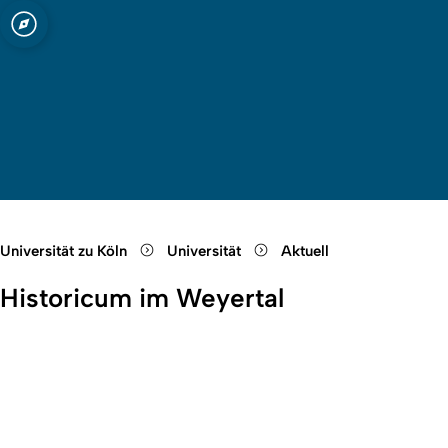
ln
Quicklink-Menü öffnen
Suche öffnen
Sprachauswahl öffnen
Menü schließen
Menü öffnen
Universität zu Köln
Universität
Aktuell
Historicum im Weyertal