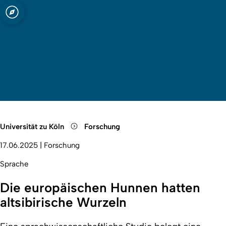
ln
Quicklink-Menü öffnen
Suche öffnen
Sprachauswahl öffnen
Menü schließen
Menü öffnen
Universität zu Köln
Forschung
17.06.2025
|
Forschung
Sprache
Die europäischen Hunnen hatten
altsibirische Wurzeln