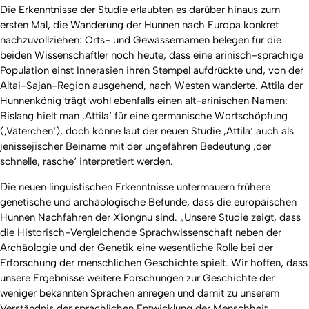
Die Erkenntnisse der Studie erlaubten es darüber hinaus zum
ersten Mal, die Wanderung der Hunnen nach Europa konkret
nachzuvollziehen: Orts- und Gewässernamen belegen für die
beiden Wissenschaftler noch heute, dass eine arinisch-sprachige
Population einst Innerasien ihren Stempel aufdrückte und, von der
Altai-Sajan-Region ausgehend, nach Westen wanderte. Attila der
Hunnenkönig trägt wohl ebenfalls einen alt-arinischen Namen:
Bislang hielt man ‚Attila‘ für eine germanische Wortschöpfung
(‚Väterchen‘), doch könne laut der neuen Studie ‚Attila‘ auch als
jenissejischer Beiname mit der ungefähren Bedeutung ‚der
schnelle, rasche‘ interpretiert werden.
Die neuen linguistischen Erkenntnisse untermauern frühere
genetische und archäologische Befunde, dass die europäischen
Hunnen Nachfahren der Xiongnu sind. „Unsere Studie zeigt, dass
die Historisch-Vergleichende Sprachwissenschaft neben der
Archäologie und der Genetik eine wesentliche Rolle bei der
Erforschung der menschlichen Geschichte spielt. Wir hoffen, dass
unsere Ergebnisse weitere Forschungen zur Geschichte der
weniger bekannten Sprachen anregen und damit zu unserem
Verständnis der sprachlichen Entwicklung der Menschheit