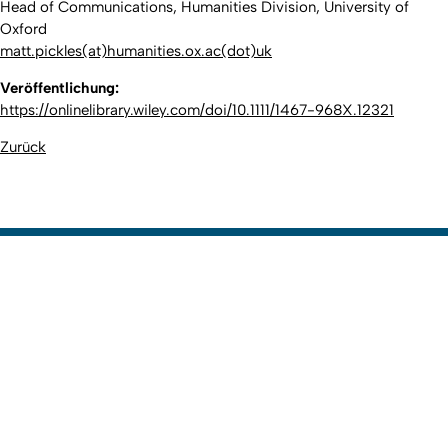
Head of Communications, Humanities Division, University of
Oxford
matt.pickles(at)humanities.ox.ac(dot)uk
Veröffentlichung:
https://onlinelibrary.wiley.com/doi/10.1111/1467-968X.12321
Zurück
Erstellt am: 18. Oktober 2023 zuletzt geändert am: 21. November
Nach
2023
Zur Startseite
Informationen für
Studieninteressierte
Studierende
Promovierende