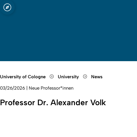
 Cologne
Open quicklink menu
Open search
Open language switch
Close menu
Open menu
University of Cologne
University
News
03/26/2026
|
Neue Professor*innen
Professor Dr. Alexander Volk