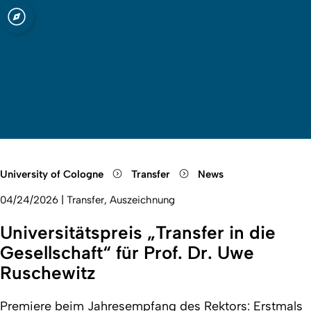
 Cologne
Open quicklink menu
Open search
Open language switch
Close menu
Open menu
University of Cologne
Transfer
News
04/24/2026
|
Transfer, Auszeichnung
Universitätspreis „Transfer in die
Gesellschaft“ für Prof. Dr. Uwe
Ruschewitz
Premiere beim Jahresempfang des Rektors: Erstmals